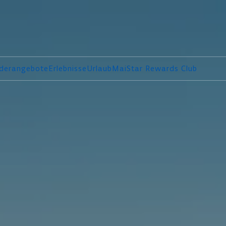
derangebote
Erlebnisse
Urlaub
MaiStar Rewards Club