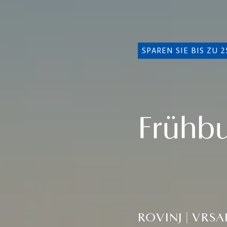
SPAREN SIE BIS ZU 2
Frühb
ROVINJ | VRS