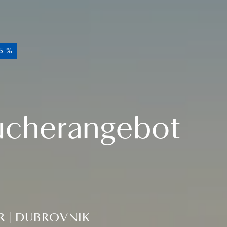
5 %
ucherangebot
AR | DUBROVNIK