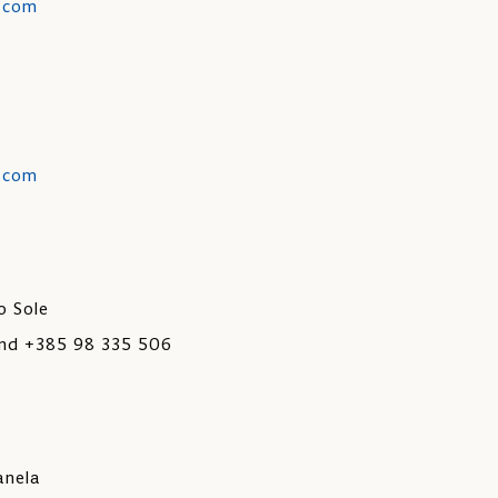
g.com
g.com
o Sole
und +385 98 335 506
anela