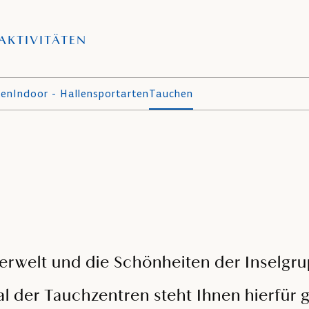
AKTIVITÄTEN
ten
Indoor - Hallensportarten
Tauchen
erwelt und die Schönheiten der Inselgru
der Tauchzentren steht Ihnen hierfür ger