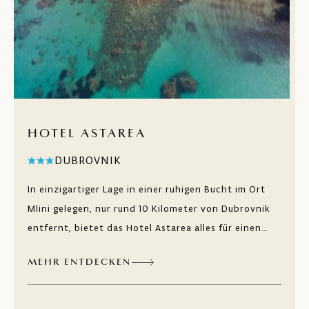
HOTEL ASTAREA
DUBROVNIK
In einzigartiger Lage in einer ruhigen Bucht im Ort
Mlini gelegen, nur rund 10 Kilometer von Dubrovnik
entfernt, bietet das Hotel Astarea alles für einen
erholsamen Urlaub. Alle Zimmer bieten einen Blick
MEHR ENTDECKEN
auf das Meer oder das mediterrane Grün.
Süßwasserpools für Kinder und Erwachsene bieten
kostenfreie Liegestühle mit Blick auf die weitläufige