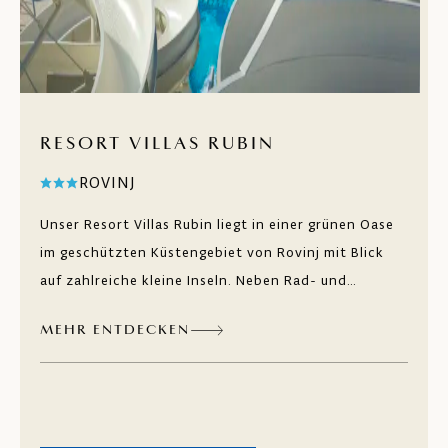
RESORT VILLAS RUBIN
ROVINJ
Unser Resort Villas Rubin liegt in einer grünen Oase
im geschützten Küstengebiet von Rovinj mit Blick
auf zahlreiche kleine Inseln. Neben Rad- und
Wanderwegen, die Sie entlang der Küste nach Rovinj
MEHR ENTDECKEN
führen, abwechslungsreichen Sport- und
Freizeitaktivitäten sowie Pools mit Wasserrutschen
gibt es hier zahlreiche natürliche Kies- und
Felsstrände. Restaurants und Bars mit Meeresblick,