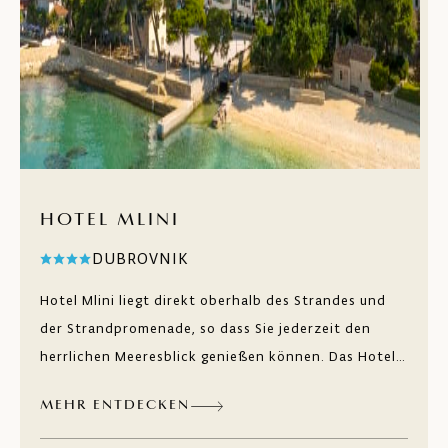
HOTEL MLINI
DUBROVNIK
Hotel Mlini liegt direkt oberhalb des Strandes und
der Strandpromenade, so dass Sie jederzeit den
herrlichen Meeresblick genießen können. Das Hotel
im Zentrum von Mlini ist eine Oase der Ruhe und
MEHR ENTDECKEN
Entspannung in idealer Lage unweit von Dubrovnik.
Direkt am Strand befindet sich unser Bistro &