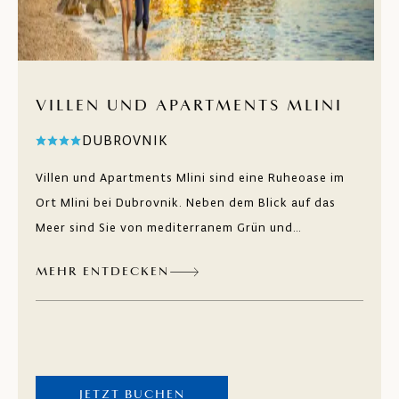
VILLEN UND APARTMENTS MLINI
DUBROVNIK
Villen und Apartments Mlini sind eine Ruheoase im
Ort Mlini bei Dubrovnik. Neben dem Blick auf das
Meer sind Sie von mediterranem Grün und
naturbelassenen Fels- und Sandstränden umgeben.
MEHR ENTDECKEN
Entdecken Sie heimische Spezialitäten in den
Restaurants und Bars entlang der Strandpromenade.
JETZT BUCHEN