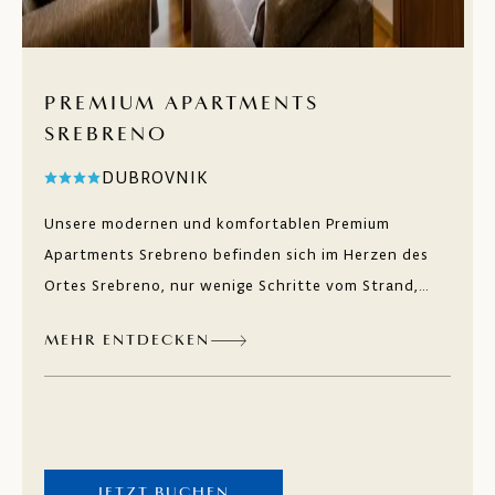
PREMIUM APARTMENTS
SREBRENO
DUBROVNIK
Unsere modernen und komfortablen Premium
Apartments Srebreno befinden sich im Herzen des
Ortes Srebreno, nur wenige Schritte vom Strand,
von der Strandpromenade und anderen
MEHR ENTDECKEN
Einrichtungen, ebenso nur 9 Kilometer von
Dubrovnik entfernt. Neben Privatsphäre und Ruhe,
die Ihnen die Ein- und Zweizimmerapartments
bieten, sind Sie umgeben von mediterranem Grün
und einer malerischen Promenade. Entdecken Sie
JETZT BUCHEN