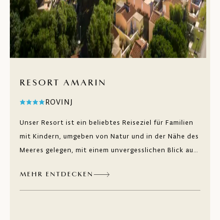
RESORT AMARIN
ROVINJ
Unser Resort ist ein beliebtes Reiseziel für Familien
mit Kindern, umgeben von Natur und in der Nähe des
Meeres gelegen, mit einem unvergesslichen Blick auf
die Altstadt von Rovinj. Amarin überzeugt mit
MEHR ENTDECKEN
klassischer und moderner Einrichtung, aber auch mit
Design-Elementen. In den geräumigen Zimmern und
Apartments mit Balkon finden Sie Ruhe und
Privatsphäre. Für Ihr Urlaubsvergnügen stehen Ihnen