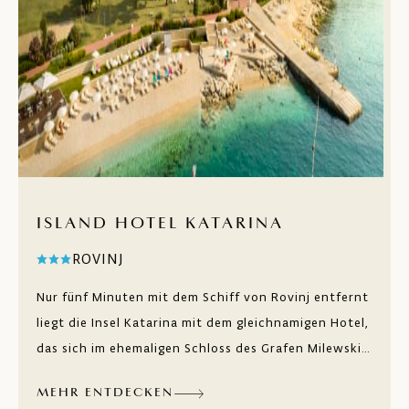
ISLAND HOTEL KATARINA
ROVINJ
Nur fünf Minuten mit dem Schiff von Rovinj entfernt
liegt die Insel Katarina mit dem gleichnamigen Hotel,
das sich im ehemaligen Schloss des Grafen Milewski
befindet. Erkunden Sie in aller Ruhe die Insel mit
MEHR ENTDECKEN
ihren Naturstränden und versteckten Buchten im