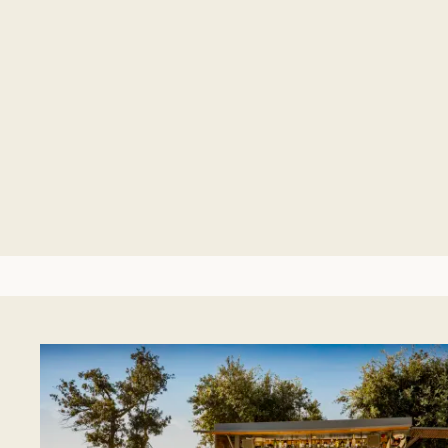
Satelliten-TV und Internet erwarten Sie neben der gut
ausgestatteten Küche und dem Badezimmer auch 2
Schlafzimmer. Jedes Zelt bietet Ihnen ebenfalls eine
überdachte Terrasse (15 m²).
MEHR DETAILS