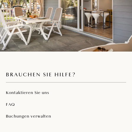
Haustiere sind erlaubt (gegen Aufpreis)
Endreinigung, Bettwäsche, Handtücher und
Geschirrtücher sind im Preis inbegriffen
Überdachte Terrasse mit Sitzgarnitur für 4
Personen
Hängematte
Badezimmer mit Duschkabine und WC
BRAUCHEN SIE HILFE?
Kontaktieren Sie uns
FAQ
Buchungen verwalten