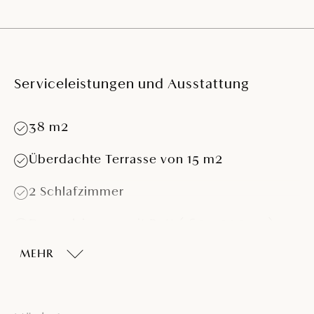
Serviceleistungen und Ausstattung
38 m2
Überdachte Terrasse von 15 m2
2 Schlafzimmer
Doppelzimmer mit Bett (160 × 200 cm)
MEHR
Schlafzimmer mit 2 Einzelbetten (80 × 200
cm)
Tisch und Sitzplätze für 4 Personen im
Innenbereich