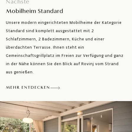
Nächste
Küche mit einer Kochplatte (Induktion),
Mobilheim Standard
Kühlschrank mit Tiefkühlschrank, Küche
vollständig ausgestattet mit Geschirr,
Unsere modern eingerichteten Mobilheime der Kategorie
einem Mikrowellenofen, Kaffeemaschine
Standard sind komplett ausgestattet mit 2
für Nespresso-Kaffee und Toaster
Schlafzimmern, 2 Badezimmern, Küche und einer
Klimaanlage
überdachten Terrasse. Ihnen steht ein
Satelliten-TV
Gemeinschaftsgrillplatz im Freien zur Verfügung und ganz
in der Nähe können Sie den Blick auf Rovinj vom Strand
Safe
aus genießen.
Kostenfreies WLAN
MEHR ENTDECKEN
Liegestühle für 2 Personen
Parkplatz in dem Bereich
Elektrogrill