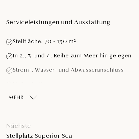
Serviceleistungen und Ausstattung
Stellfläche: 70 - 130 m²
In 2., 3. und 4. Reihe zum Meer hin gelegen
Strom-, Wasser- und Abwasseranschluss
Halbschatten
MEHR
Teilweise geeignet für Wohnwagen > 5,5 m
Teilweise geeignet für Wohnmobile > 7,5 m
und > 4 t
Nächste
Stellplatz Superior Sea