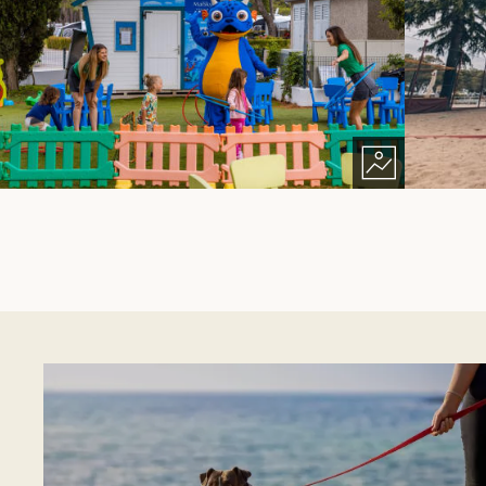
Drohnenflugschule, Real Life Rocket
League)
MaiSky Kids Club - Schwimmschule,
Meerjungfrauenschule und andere
sportliche, kreative und unterhaltsame
Aktivitäten
Abendprogramm für Kinder
Sportaktivitäten für Erwachsene - Aqua-
Aerobic, Volleyballturnier, Poolparty
Abendprogramme - Live-Musik an zwei
Standorten im Campingplatz
Zertifiziertes Tauchzentrum mit einer
Tauschschule