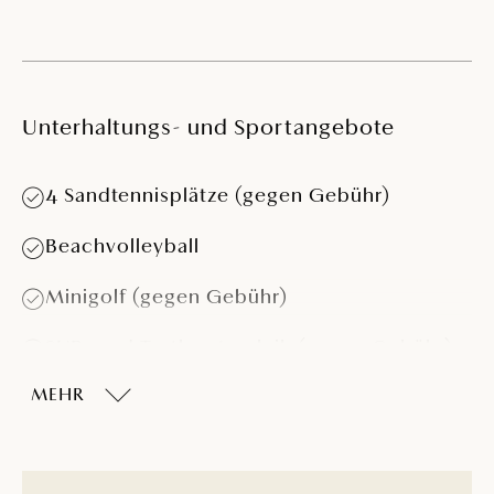
Unterhaltungs- und Sportangebote
4 Sandtennisplätze (gegen Gebühr)
Beachvolleyball
Minigolf (gegen Gebühr)
SUP- und Tretbootverleih (gegen Gebühr)
MEHR
Abenteuer-Minigolf (gegen Gebühr)
Zeus Obstacle Course - Trainingsgelände
für Kinder und Erwachsene