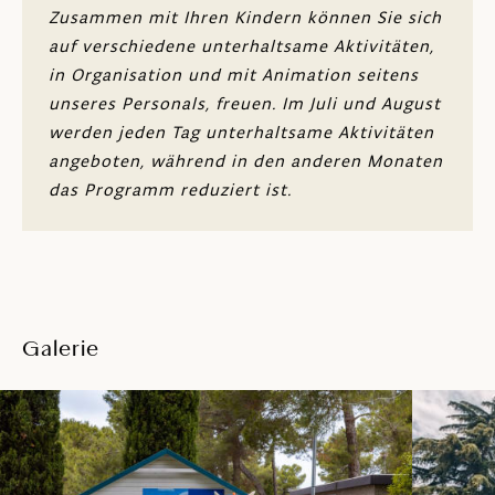
Mehrzweckspielplätze - Mini-Tennis, Mini-
Zusammen mit Ihren Kindern können Sie sich
Fußball, Futsal, Basketball, Streetball
auf verschiedene unterhaltsame Aktivitäten,
in Organisation und mit Animation seitens
Tische für Teqball und Tischtennis
unseres Personals, freuen. Im Juli und August
Kletterwand
werden jeden Tag unterhaltsame Aktivitäten
angeboten, während in den anderen Monaten
Brettspiele in Lebensgröße
das Programm reduziert ist.
Billard, Darts, Tischfußball (gegen Gebühr)
Kinderspielplätze im Freien (an
verschiedenen Standorten innerhalb des
Campingplatzes)
Galerie
Trampolinpark Valkanela (gegen Gebühr)
Schwimmender Wasserpark (gegen
Gebühr)
Unterhaltungsinhalte für Jugendliche
(Spielezimmer (Game Room),