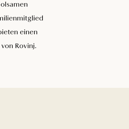
rholsamen
milienmitglied
bieten einen
 von Rovinj.