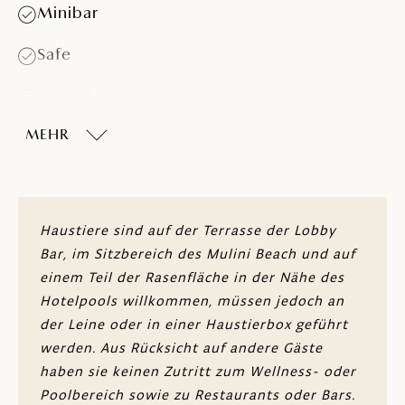
Minibar
Safe
SOS-Alarm
MEHR
LCD-Satelliten-TV
Klimaanlage
Badewanne und ebenerdige Dusche mit
Haustiere sind auf der Terrasse der Lobby
tropischem Regeneffekt
Bar, im Sitzbereich des Mulini Beach und auf
Haartrockner
einem Teil der Rasenfläche in der Nähe des
Hotelpools willkommen, müssen jedoch an
Kosmetikspiegel
der Leine oder in einer Haustierbox geführt
werden. Aus Rücksicht auf andere Gäste
Kostenfreies WLAN
haben sie keinen Zutritt zum Wellness- oder
Poolbereich sowie zu Restaurants oder Bars.
Haustiere sind erlaubt (gegen Aufpreis)