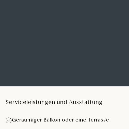
Haartrockner, Bademantel, Hausschuhen und
hochwertigen Kosmetikartikeln. Diese Zimmer können mit
einem Deluxe-Zimmer verbunden werden, sodass
insgesamt bis zu vier Erwachsene untergebracht werden
können.
MEHR DETAILS
Serviceleistungen und Ausstattung
Geräumiger Balkon oder eine Terrasse