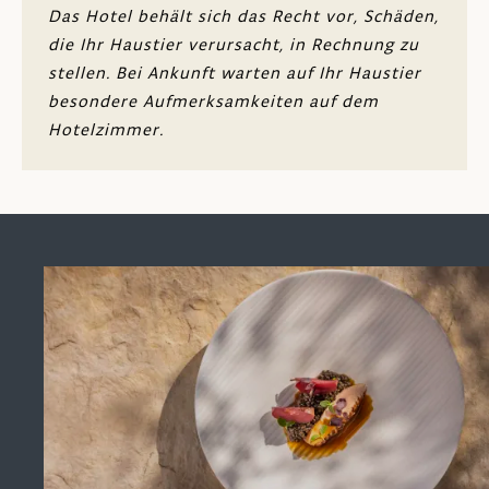
Das Hotel behält sich das Recht vor, Schäden,
Nichtraucherzimmer (Rauchen ist auf dem
die Ihr Haustier verursacht, in Rechnung zu
Balkon und auf der Terrasse erlaubt)
stellen. Bei Ankunft warten auf Ihr Haustier
Behindertengerechte Zimmer sind
besondere Aufmerksamkeiten auf dem
verfügbar
Hotelzimmer.
24-Stunden-Zimmerservice
Luxuskosmetik