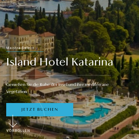
Maistra Select
Island Hotel Katarina
Genießen Sie die Ruhe der Insel und ihre mediterrane
Vegetation
JETZT BUCHEN
VORROLLEN