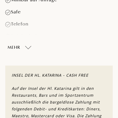
Minibar auf Anfrage
Safe
Telefon
WC/Badezimmer
MEHR
Dusche oder Badewanne
Haartrockner
Balkon oder Terrasse
INSEL DER HL. KATARINA - CASH FREE
Parkettboden
Auf der Insel der Hl. Katarina gilt in den
Restaurants, Bars und im Sportzentrum
Klimaanlage
ausschließlich die bargeldlose Zahlung mit
folgenden Debit- und Kreditkarten: Diners,
Nichtraucherzimmer
Maestro, Mastercard oder Visa. Die Zahlung