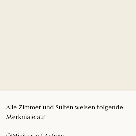
ZIMMER OLD TOWN VIEW
Genießen Sie Ihren Urlaub mit Aussicht. Dieses Zimmer
bietet einen einzigartigen Blick auf die Altstadt von Rovinj
und das sie umgebende blaue Meer.
MEHR DETAILS
Alle Zimmer und Suiten weisen folgende
Merkmale auf