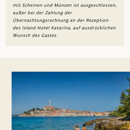
Kostenfreies WLAN
mit Scheinen und Münzen ist ausgeschlossen,
außer bei der Zahlung der
Rauchmelder
Übernachtungsrechnung an der Rezeption
des Island Hotel Katarina, auf ausdrücklichen
Kinderbett auf Anfrage (im
Wunsch des Gastes.
Unterkunftspreis inbegriffen)
Behindertengerechte Zimmer/Suiten sind
nicht verfügbar