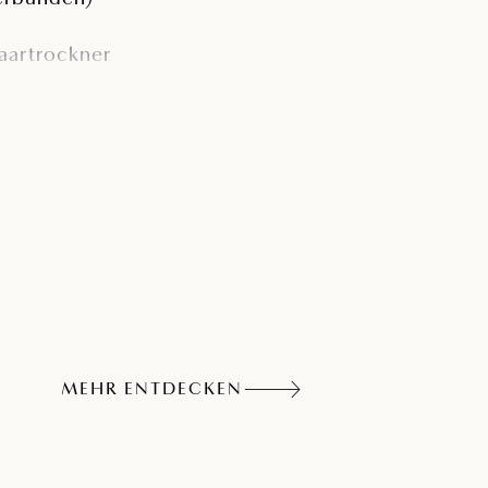
aartrockner
inibar auf Anfrage
ustellbett
MEHR ENTDECKEN