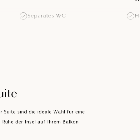
Separates WC
H
Balkon oder Terrasse
M
LCD-Satelliten-TV
Z
Klimaanlage
uite
Suite sind die ideale Wahl für eine
e Ruhe der Insel auf Ihrem Balkon