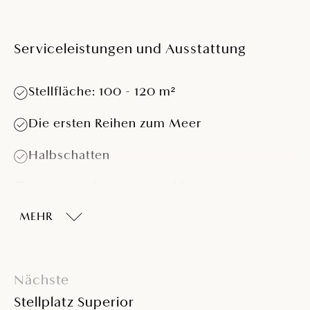
Serviceleistungen und Ausstattung
Stellfläche: 100 - 120 m²
Die ersten Reihen zum Meer
Halbschatten
Strom- und Wasseranschluss
MEHR
Geeignet für Wohnwagen > 5,5 m
Geeignet für Wohnmobile > 7,5 m und > 4 t
Nächste
Stellplatz Superior