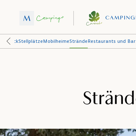
CAMPING
berblick
Stellplätze
Mobilheime
Strände
Restaurants und Bar
Strän