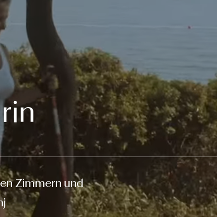
rin
 den Zimmern und
nj