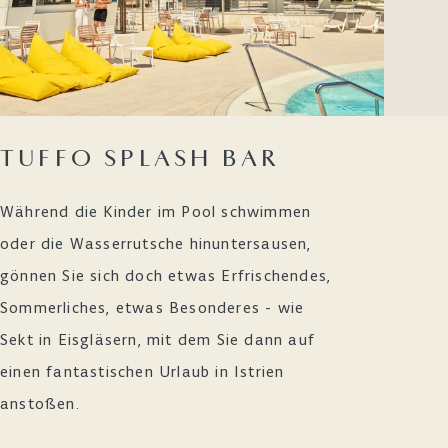
TUFFO SPLASH BAR
M
G
Während die Kinder im Pool schwimmen
oder die Wasserrutsche hinuntersausen,
Die
gönnen Sie sich doch etwas Erfrischendes,
Häp
Sommerliches, etwas Besonderes - wie
Scha
Sekt in Eisgläsern, mit dem Sie dann auf
Pau
einen fantastischen Urlaub in Istrien
Mee
anstoßen.