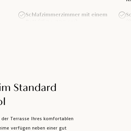
Schlafzimmerzimmer mit einem
S
Bett (160 x 200 cm)
(
2 Badezimmer
T
P
Klimaanlage
S
im Standard
Terrasse mit Sitzgarnitur für
G
ol
sechs Personen und vier
O
Liegestühlen
f der Terrasse Ihres komfortablen
Haustiere sind gegen Aufpreis
ime verfügen neben einer gut