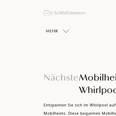
2 Schlafzimmer
MEHR
Sitzgarnitur (nutzbar als
Zusatzbett 130 x 190 cm)
Küche mit vier Kochplatten,
Kühlschrank mit Gefrierfach,
Geschirr, Mikrowelle und
Kaffeefiltermaschine
Nächste
Mobilhe
Kostenfreies WLAN
Whirlpo
Entspannen Sie sich im Whirlpool au
Parkplatz in dem Bereich
Mobilheims. Diese bequemen Mobilhe