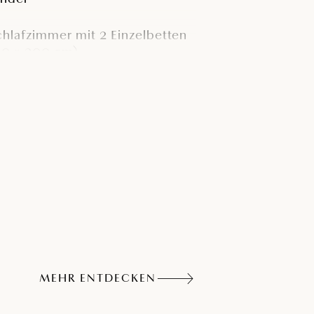
chlafzimmer mit 2 Einzelbetten
80 × 200 cm)
isch und Sitzplätze für 6
ersonen
atelliten-TV
emeinsame Pools und
utdoor-Grillplatz
MEHR ENTDECKEN