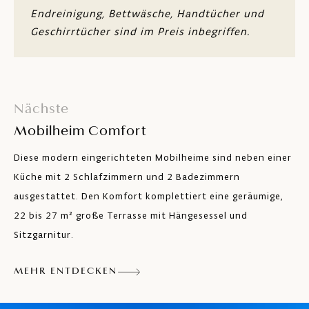
Endreinigung, Bettwäsche, Handtücher und
Sitzgarnitur (nutzbar als Zusatzbett 130 x
Geschirrtücher sind im Preis inbegriffen.
190 cm)
2 Badezimmer
Tisch und Sitzplätze für 6 Personen
Nächste
Küche mit vier Kochplatten, Kühlschrank
Mobilheim Comfort
mit Gefrierfach, Geschirr, Mikrowelle,
Kaffeefiltermaschine und Toaster
Diese modern eingerichteten Mobilheime sind neben einer
Klimaanlage
Küche mit 2 Schlafzimmern und 2 Badezimmern
ausgestattet. Den Komfort komplettiert eine geräumige,
Satelliten-TV
22 bis 27 m² große Terrasse mit Hängesessel und
Kostenfreies WLAN
Sitzgarnitur.
Terrasse mit Sitzgarnitur für sechs Personen
MEHR ENTDECKEN
und vier Liegestühlen
Grillplatz (Gemeinschaftsnutzung)