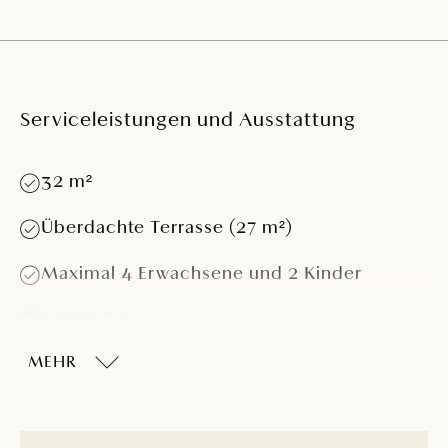
Serviceleistungen und Ausstattung
32 m²
Überdachte Terrasse (27 m²)
Maximal 4 Erwachsene und 2 Kinder
2 Schlafzimmer
MEHR
Schlafzimmerzimmer mit einem Bett (160 x
200 cm)
Schlafzimmer mit 2 Einzelbetten (80 × 200
cm)