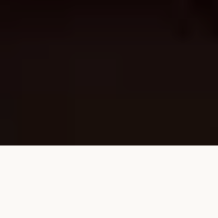
Maistra Collection je
kolekcija jedinstvenih
luksuznih i premium