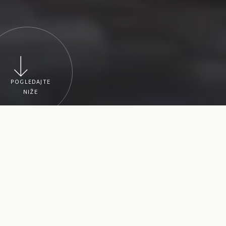
POGLEDAJTE
NIŽE
Upoznajte Zagreb
Od središnjeg Trga bana Josipa Jelačića
krenite Ilicom, najdužom zagrebačkom
ulicom, te istovremeno upoznajte