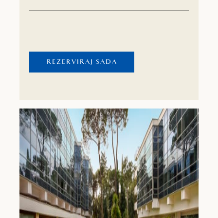
novi povijesni sloj i više od 100 umjetničkih
djela renomiranih suvremenih umjetnika uz
koje umjesto hotela ovo postaje mjesto za
doživljaje i pamćenje.
REZERVIRAJ SADA