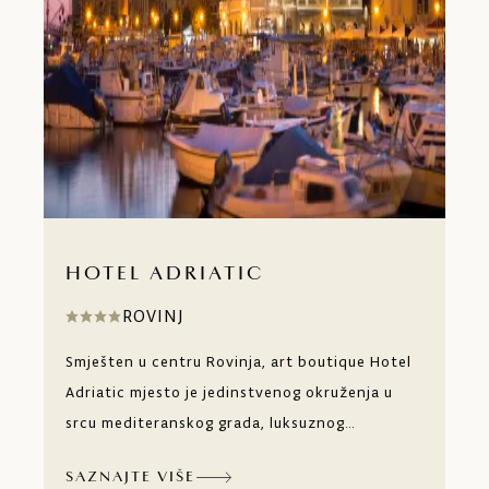
HOTEL ADRIATIC
ROVINJ
Smješten u centru Rovinja, art boutique Hotel
Adriatic mjesto je jedinstvenog okruženja u
srcu mediteranskog grada, luksuznog
ambijenta i umjetničke fantazije. Svakim
SAZNAJTE VIŠE
korakom kroz jedinstveni ambijent otkrivate