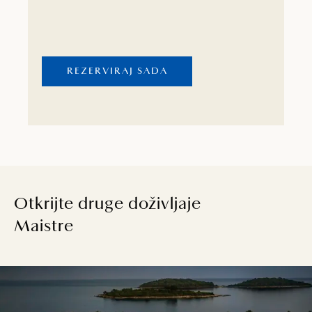
mirisima Istre u wellness i spa centru ili
provesti aktivan odmor uz tenis, plivanje i
vožnju biciklom.
REZERVIRAJ SADA
Otkrijte druge doživljaje
Maistre