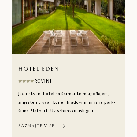
HOTEL EDEN
ROVINJ
Jedinstveni hotel sa šarmantnim ugođajem,
smješten u uvali Lone i hladovini mirisne park-
šume Zlatni rt. Uz vrhunsku uslugu i
dugogodišnju tradiciju individualnog pristupa
SAZNAJTE VIŠE
svakom našem gostu, možete se prepustiti
tretmanima s mediteranskom kozmetikom i