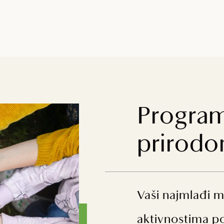
Programi
prirod
Vaši najmlađi m
aktivnostima po