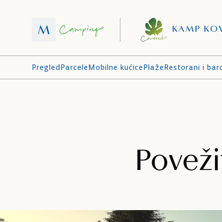
KAMP KO
Pregled
Parcele
Mobilne kućice
Plaže
Restorani i bar
Poveži