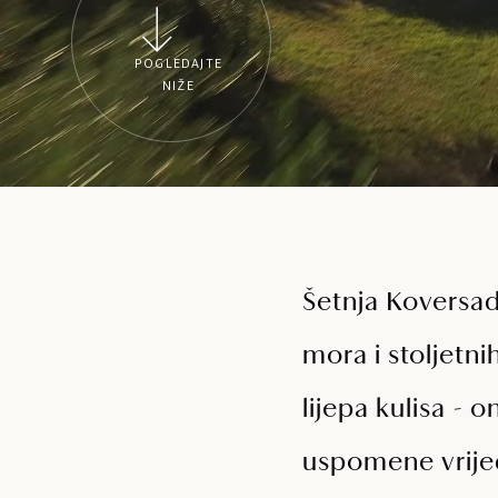
POGLEDAJTE
NIŽE
Šetnja Koversad
mora i stoljetni
lijepa kulisa - o
uspomene vrije