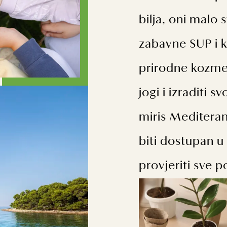
bilja, oni malo s
zabavne SUP i ka
prirodne kozmet
jogi i izraditi 
miris Mediteran
biti dostupan u
provjeriti sve p