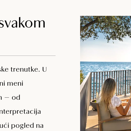
 svakom
ske trenutke. U
ni meni
om — od
interpretacija
jući pogled na