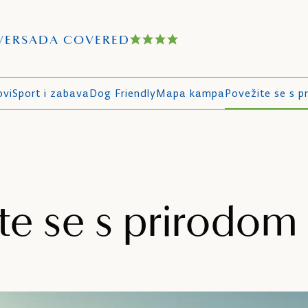
VERSADA COVERED
ovi
Sport i zabava
Dog Friendly
Mapa kampa
Povežite se s p
te se s prirodom