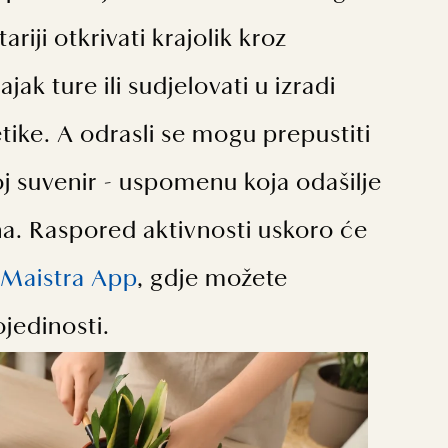
tariji otkrivati krajolik kroz
jak ture ili sudjelovati u izradi
ike. A odrasli se mogu prepustiti
svoj suvenir - uspomenu koja odašilje
a. Raspored aktivnosti uskoro će
Maistra App
, gdje možete
ojedinosti.