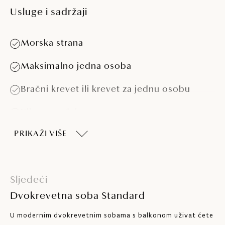
Usluge i sadržaji
Morska strana
Maksimalno jedna osoba
Bračni krevet ili krevet za jednu osobu
Klima-uređaj
PRIKAŽI VIŠE
Telefon
Sef
Sljedeći
LCD SAT TV
Dvokrevetna soba Standard
Kupaonica s tušem
U modernim dvokrevetnim sobama s balkonom uživat ćete