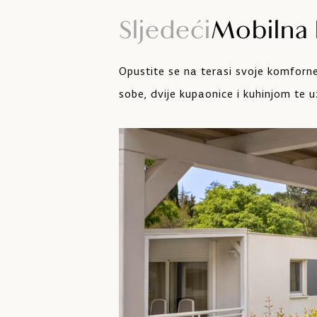
Sljedeći
Mobilna 
Stolica za ljuljanje i šator za 
Opustite se na terasi svoje komforne
Kućni ljubimci dozvoljeni su
sobe, dvije kupaonice i kuhinjom te 
nadoplatu