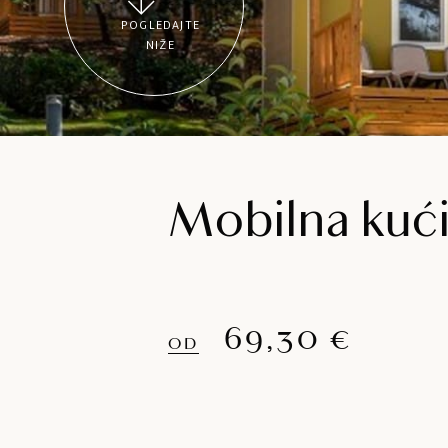
POGLEDAJTE
NIŽE
Mobilna kući
69,30 €
OD