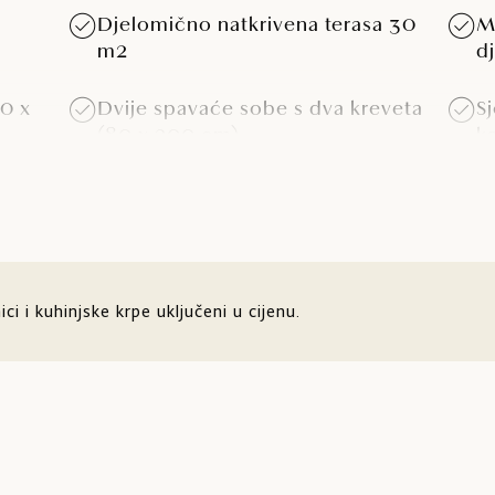
Djelomično natkrivena terasa 30
M
m2
d
0 x
Dvije spavaće sobe s dva kreveta
S
(80 x 200 cm)
k
2
Stol i sjedeća mjesta za 6 osoba
K
h
p
p
ci i kuhinjske krpe uključeni u cijenu.
u
Klima-uređaj
S
Sef
T
za
v