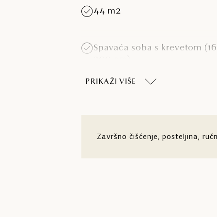
44 m2
Spavaća soba s krevetom (16
200 cm)
PRIKAŽI VIŠE
Dvije kupaonice
Završno čišćenje, posteljina, ručni
Nespresso aparat za kavu
Wi-Fi