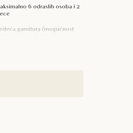
aksimalno 6 odraslih osoba i 2
jece
jedeća garnitura (mogućnost
orištenja kao dodatni ležaj 140 x
00 cm)
uhinja s četiri ploče za kuhanje,
ladnjak sa zamrzivačem, perilica
osuđa, posuđe, mikrovalna
ećnica i aparat za filtar-kavu (na
pit)
atelitska TV
erasa sa sjedećom garniturom
 šest osoba, četiri ležaljke i
isećom ležaljkom