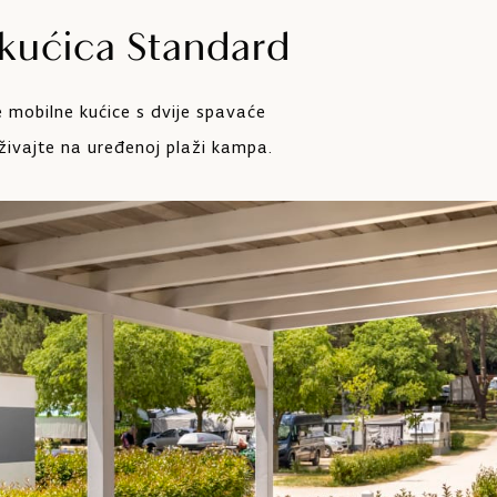
kućica Standard
djecu
Zajednički vanjski prostor za
Pa
roštilj
 mobilne kućice s dvije spavaće
 uz
uživajte na uređenoj plaži kampa.