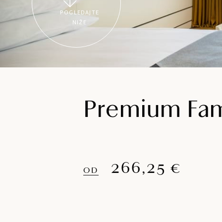
POGLEDAJTE
NIŽE
Premium Fam
266,25 €
OD