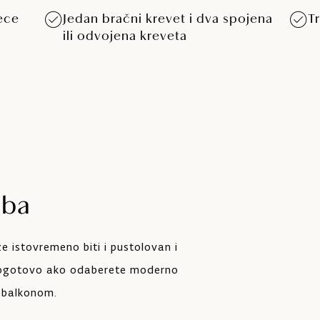
ece
Jedan bračni krevet i dva spojena
T
ili odvojena kreveta
oba
e istovremeno biti i pustolovan i
pogotovo ako odaberete moderno
 balkonom.