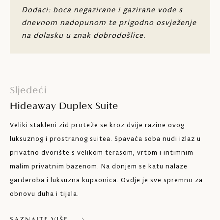
Free Wi-Fi
Dodaci: boca negazirane i gazirane vode s
dnevnom nadopunom te prigodno osvježenje
Sef
na dolasku u znak dobrodošlice.
Minibar
Dvije dvokrevetne sobe - jedna s bračnim
krevetom, a druga s dva odvojena ili
Sljedeći
povezana kreveta
Hideaway Duplex Suite
Maksimalno četiri osobe
Veliki stakleni zid proteže se kroz dvije razine ovog
luksuznog i prostranog suitea. Spavaća soba nudi izlaz u
privatno dvorište s velikom terasom, vrtom i intimnim
malim privatnim bazenom. Na donjem se katu nalaze
garderoba i luksuzna kupaonica. Ovdje je sve spremno za
obnovu duha i tijela.
SAZNAJTE VIŠE