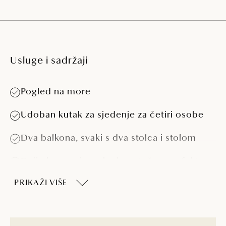
Usluge i sadržaji
Pogled na more
Udoban kutak za sjedenje za četiri osobe
Dva balkona, svaki s dva stolca i stolom
Dvije kupaonice s kadom, tušem s efektom
kiše, odvojenim WC i duplim umivaonikom
PRIKAŽI VIŠE
Klima-uređaj
Smart TV