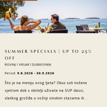
SUMMER SPECIALS | UP TO 25%
OFF
ROVINJ | VRSAR | DUBROVNIK
Period:
9.8.2026 - 30.9.2026
Što je na meniju ovog ljeta? Okus soli nošene
vjetrom dok s obitelji uživate na SUP dasci,
slatkog grožđa u vožnji vinskim stazama ili
svježih sastojaka lokalnih delicija u vrhunskim