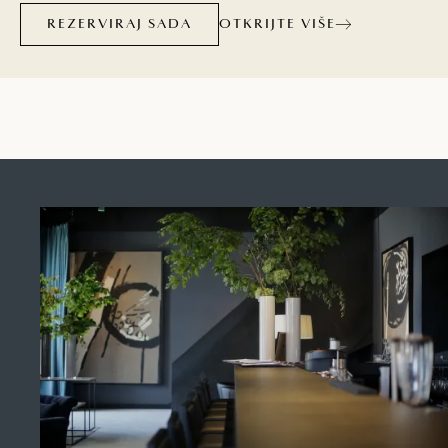
OTKRIJTE VIŠE
restoranima? Za čim god imali teka, Maistra
REZERVIRAJ SADA
hoteli, resorti i kampovi rado će vam to poslužiti.