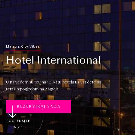
Maistra City Vibes
Hotel International
U najvećem suiteu na 10. katu hotela uživat ćete na
terasi s pogledom na Zagreb
REZERVIRAJ SADA
POGLEDAJTE
NIŽE