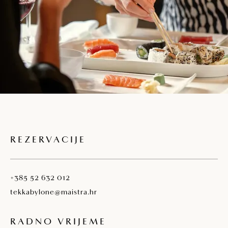
REZERVACIJE
+385 52 632 012
tekkabylone@maistra.hr
RADNO VRIJEME