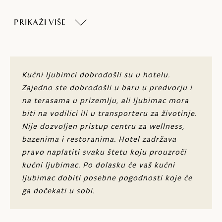
LCD SAT TV
PRIKAŽI VIŠE
Sef
Podovi s tepisonima
Klima-uređaj
Kućni ljubimci dobrodošli su u hotelu.
Zajedno ste dobrodošli u baru u predvorju i
Sušilo za kosu
na terasama u prizemlju, ali ljubimac mora
biti na vodilici ili u transporteru za životinje.
Kozmetičko ogledalo
Nije dozvoljen pristup centru za wellness,
Free Wi-Fi
bazenima i restoranima. Hotel zadržava
pravo naplatiti svaku štetu koju prouzroči
Posluga u sobu dostupna je 24 sata dnevno
kućni ljubimac. Po dolasku će vaš kućni
ljubimac dobiti posebne pogodnosti koje će
Kada i walk-in tuš s efektom tropske kiše
ga dočekati u sobi.
Sve smještajne jedinice imaju balkon