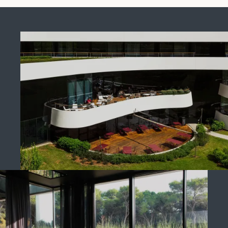
Dječji krevetić na upit (uključen u cijenu
smještaja)
Dostupne sobe za osobe s posebnim
potrebama
Kućni ljubimci dopušteni su uz nadoplatu
Sve su sobe za nepušače, pušenje je
dopušteno na balkonu ili terasi