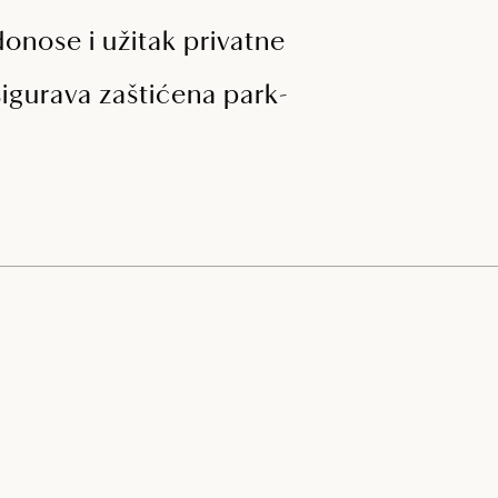
onose i užitak privatne
gurava zaštićena park-