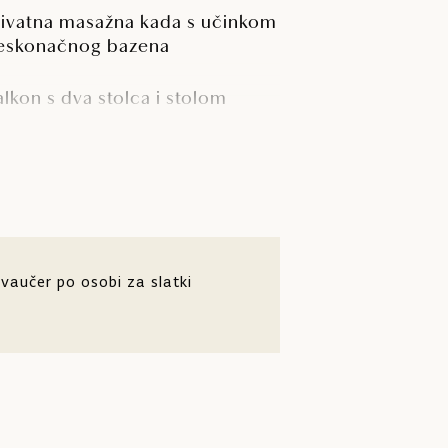
rivatna masažna kada s učinkom
eskonačnog bazena
alkon s dva stolca i stolom
ef
vaučer po osobi za slatki