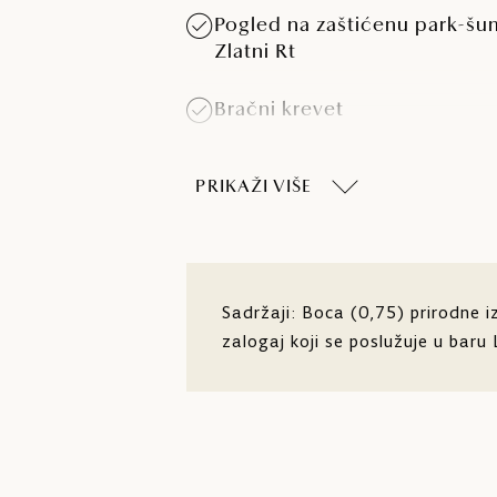
Pogled na zaštićenu park-š
Zlatni Rt
Bračni krevet
Klima-uređaj
PRIKAŽI VIŠE
Minibar
Sadržaji: Boca (0,75) prirodne 
zalogaj koji se poslužuje u baru