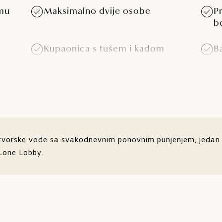
umu
Maksimalno dvije osobe
P
b
Kupaonica s tušem i kadom
B
LCD SAT TV
S
Wi-Fi
izvorske vode sa svakodnevnim ponovnim punjenjem, jedan 
 Lone Lobby.