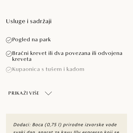
Usluge i sadržaji
Pogled na park
Bračni krevet ili dva povezana ili odvojena
kreveta
Kupaonica s tušem i kadom
Balkon s dva stolca i stolom
PRIKAŽI VIŠE
Klima-uređaj
LCD SAT TV
Sef
Dodaci: Boca (0,75 l) prirodne izvorske vode
svaki dan, aparat za kavu Illy espresso koji se