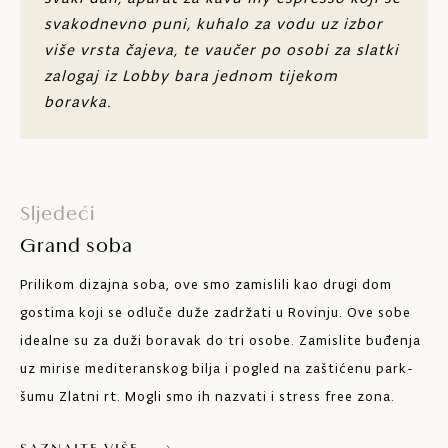
Minibar
svakodnevno puni, kuhalo za vodu uz izbor
više vrsta čajeva, te vaučer po osobi za slatki
Wi-Fi
zalogaj iz Lobby bara jednom tijekom
boravka.
Maks. 2 odrasle osobe i dijete do 16 godina
Sljedeći
Grand soba
Prilikom dizajna soba, ove smo zamislili kao drugi dom
gostima koji se odluče duže zadržati u Rovinju. Ove sobe
idealne su za duži boravak do tri osobe. Zamislite buđenja
uz mirise mediteranskog bilja i pogled na zaštićenu park-
šumu Zlatni rt. Mogli smo ih nazvati i stress free zona.