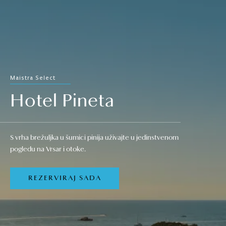
Maistra Select
Hotel Pineta
S vrha brežuljka u šumici pinija uživajte u jedinstvenom
pogledu na Vrsar i otoke.
REZERVIRAJ SADA