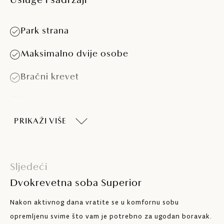
Usluge i sadržaji
Park strana
Maksimalno dvije osobe
Bračni krevet
Kupaonica s kadom
PRIKAŽI VIŠE
Klima-uređaj
Telefon
Sljedeći
Minibar
Dvokrevetna soba Superior
LCD SAT TV
Nakon aktivnog dana vratite se u komfornu sobu
Sef
opremljenu svime što vam je potrebno za ugodan boravak.