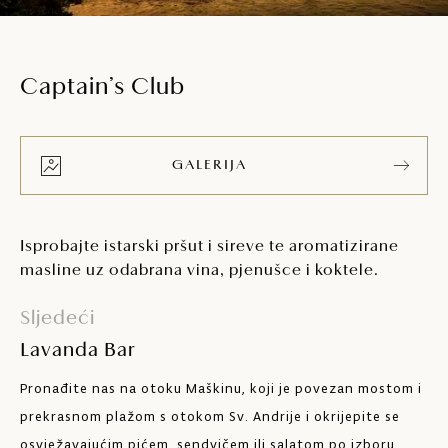
Captain’s Club
GALERIJA
Isprobajte istarski pršut i sireve te aromatizirane
masline uz odabrana vina, pjenušce i koktele.
Sljedeći
Lavanda Bar
Pronađite nas na otoku Maškinu, koji je povezan mostom i
prekrasnom plažom s otokom Sv. Andrije i okrijepite se
osvježavajućim pićem, sendvičem ili salatom po izboru.