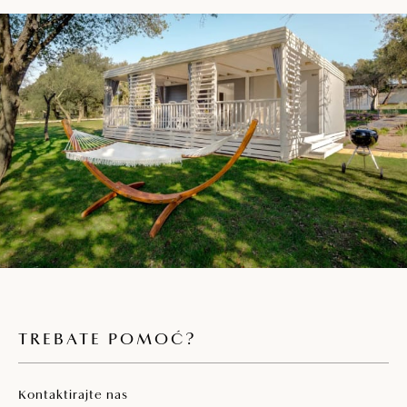
Sef
Terasa sa sjedećom garniturom za pet
osoba, lounge garniturom, dvije ležaljke i
visećom ležaljkom
Boca vode i pjenušac na dolasku
Zajednički vanjski prostor za roštilj
Parkiralište u zoni
Kućni ljubimci dozvoljeni su uz nadoplatu
TREBATE POMOĆ?
Kontaktirajte nas