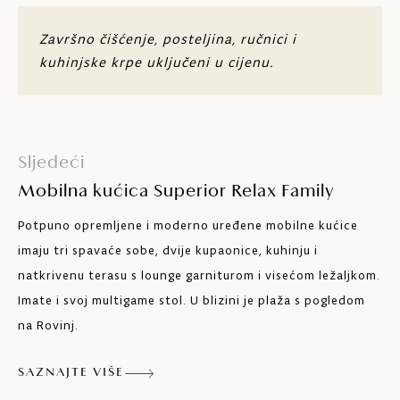
Sjedeća garnitura (mogućnost korištenja
Završno čišćenje, posteljina, ručnici i
kao dodatni ležaj 90 x 200 cm)
kuhinjske krpe uključeni u cijenu.
Dvije kupaonice
Stol i sjedeća mjesta za 4 osobe
Sljedeći
Kuhinja s četiri ploče za kuhanje, hladnjak
sa zamrzivačem, perilica posuđa,
Mobilna kućica Superior Relax Family
mikrovalna pećnica, aparat za filtar-kavu i
toster
Potpuno opremljene i moderno uređene mobilne kućice
imaju tri spavaće sobe, dvije kupaonice, kuhinju i
Nespresso aparat za kavu
natkrivenu terasu s lounge garniturom i visećom ležaljkom.
Klima-uređaj
Imate i svoj multigame stol. U blizini je plaža s pogledom
na Rovinj.
Satelitska TV
SAZNAJTE VIŠE
Wi-Fi