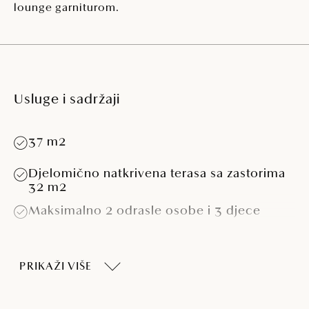
lounge garniturom.
Usluge i sadržaji
37 m2
Djelomično natkrivena terasa sa zastorima
32 m2
Maksimalno 2 odrasle osobe i 3 djece
Dvije spavaće sobe
PRIKAŽI VIŠE
Spavaća soba s krevetom (180 x 200 cm)
Spavaća soba s dva kreveta (80 x 200 cm)