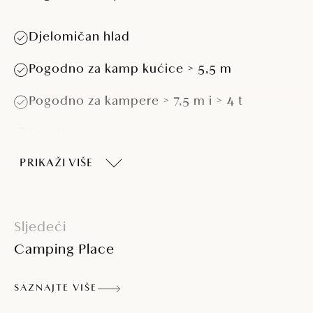
Djelomičan hlad
Pogodno za kamp kućice > 5,5 m
Pogodno za kampere > 7,5 m i > 4 t
Površina: 100 - 120 m2
PRIKAŽI VIŠE
Priključak struje i vode, na dijelu parcela
priključak za odvod
Blizina mora
Sljedeći
Camping Place
SAZNAJTE VIŠE