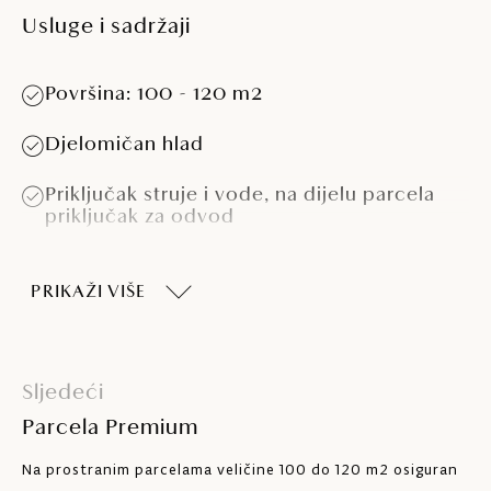
Usluge i sadržaji
Površina: 100 - 120 m2
Djelomičan hlad
Priključak struje i vode, na dijelu parcela
priključak za odvod
Pogodno za kamp kućice > 5,5 m
PRIKAŽI VIŠE
Pogodno za kampere > 7,5 m i > 4 t
Sljedeći
Parcela Premium
Na prostranim parcelama veličine 100 do 120 m2 osiguran