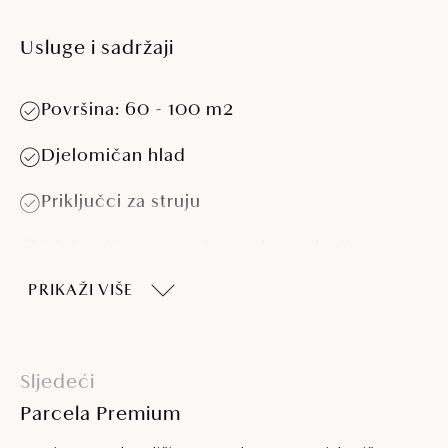
Usluge i sadržaji
Površina: 60 - 100 m2
Djelomičan hlad
Priključci za struju
Djelomično pogodno za kamp kućice > 5,5
m
PRIKAŽI VIŠE
Djelomično pogodno za kampere > 7,5 m i
> 4 t
Sljedeći
Parcela Premium