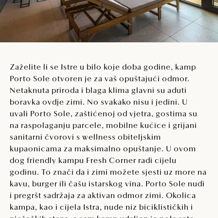
Zaželite li se Istre u bilo koje doba godine, kamp
Porto Sole otvoren je za vaš opuštajući odmor.
Netaknuta priroda i blaga klima glavni su aduti
boravka ovdje zimi. No svakako nisu i jedini. U
uvali Porto Sole, zaštićenoj od vjetra, gostima su
na raspolaganju parcele, mobilne kućice i grijani
sanitarni čvorovi s wellness obiteljskim
kupaonicama za maksimalno opuštanje. U ovom
dog friendly kampu Fresh Corner radi cijelu
godinu. To znači da i zimi možete sjesti uz more na
kavu, burger ili čašu istarskog vina. Porto Sole nudi
i pregršt sadržaja za aktivan odmor zimi. Okolica
kampa, kao i cijela Istra, nude niz biciklističkih i