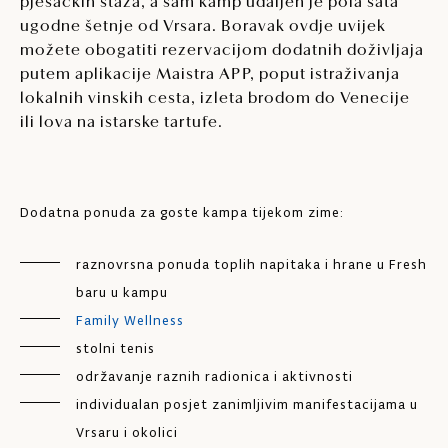
pješačkih staza, a sam kamp udaljen je pola sata
ugodne šetnje od Vrsara. Boravak ovdje uvijek
možete obogatiti rezervacijom dodatnih doživljaja
putem aplikacije Maistra APP, poput istraživanja
lokalnih vinskih cesta, izleta brodom do Venecije
ili lova na istarske tartufe.
Dodatna ponuda za goste kampa tijekom zime:
raznovrsna ponuda toplih napitaka i hrane u Fresh
baru u kampu
Family Wellness
stolni tenis
održavanje raznih radionica i aktivnosti
individualan posjet zanimljivim manifestacijama u
Vrsaru i okolici