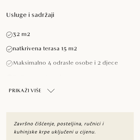
Usluge i sadržaji
32 m2
natkrivena terasa 15 m2
Maksimalno 4 odrasle osobe i 2 djece
Dvije spavaće sobe
PRIKAŽI VIŠE
Spavaća soba s krevetom (160 x 200 cm)
Spavaća soba s dva kreveta (80 x 200 cm)
Sjedeća garnitura (mogućnost korištenja
Završno čišćenje, posteljina, ručnici i
kao dodatan ležaj 120 x 190 cm)
kuhinjske krpe uključeni u cijenu.
Dvije kupaonice