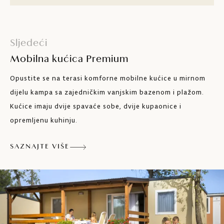
Stol i sjedeća mjesta za 4 osobe
Kuhinja s četiri ploče za kuhanje, hladnjak
Sljedeći
sa zamrzivačem, posuđe, mikrovalna
Mobilna kućica Premium
pećnica i aparat za filtar-kavu
Opustite se na terasi komforne mobilne kućice u mirnom
Klima-uređaj
dijelu kampa sa zajedničkim vanjskim bazenom i plažom.
Satelitska TV
Kućice imaju dvije spavaće sobe, dvije kupaonice i
opremljenu kuhinju.
Wi-Fi
SAZNAJTE VIŠE
Terasa sa sjedećom garniturom za šest
osoba i četiri ležaljke
Parkiralište u zoni
Kućni ljubimci dozvoljeni su uz nadoplatu