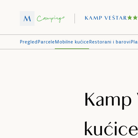
KAMP VEŠTAR
Pregled
Parcele
Mobilne kućice
Restorani i barovi
Pla
Kamp 
kućic