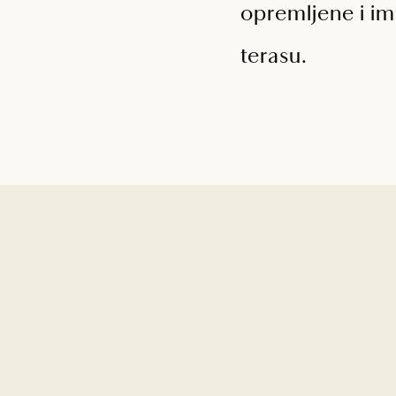
opremljene i ima
terasu.
MOBILNA KUĆICA F
ESCAPE
Uživajte u komfornoj kućici s teras