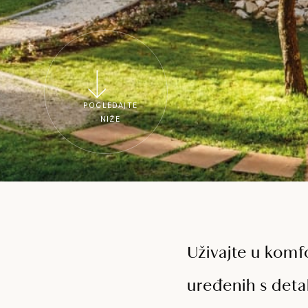
POGLEDAJTE
NIŽE
Uživajte u komf
uređenih s deta