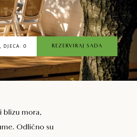
, DJECA: 0
REZERVIRAJ SADA
i blizu mora,
šume. Odlično su