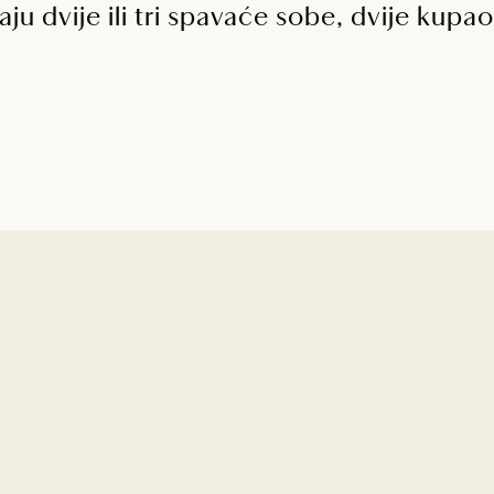
ju dvije ili tri spavaće sobe, dvije kupao
OREST
om u