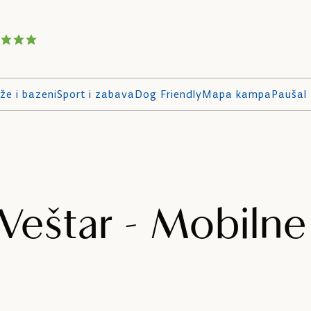
že i bazeni
Sport i zabava
Dog Friendly
Mapa kampa
Paušal
Veštar - Mobilne
e