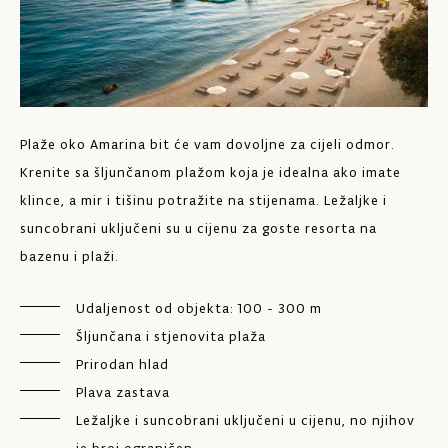
Plaže oko Amarina bit će vam dovoljne za cijeli odmor.
Krenite sa šljunčanom plažom koja je idealna ako imate
Už
klince, a mir i tišinu potražite na stijenama. Ležaljke i
mo
suncobrani uključeni su u cijenu za goste resorta na
ne
bazenu i plaži.
Ro
Udaljenost od objekta: 100 - 300 m
Na
Šljunčana i stjenovita plaža
Prirodan hlad
Plava zastava
Ležaljke i suncobrani uključeni u cijenu, no njihov