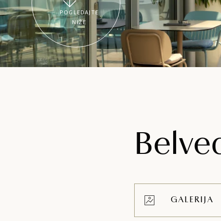
POGLEDAJTE
NIŽE
Belved
GALERIJA