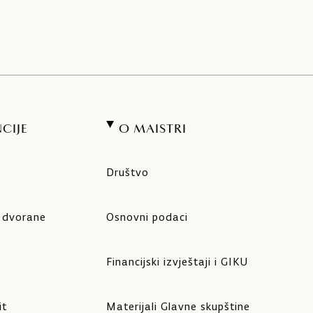
CIJE
O MAISTRI
Društvo
e dvorane
Osnovni podaci
Financijski izvještaji i GIKU
it
Materijali Glavne skupštine