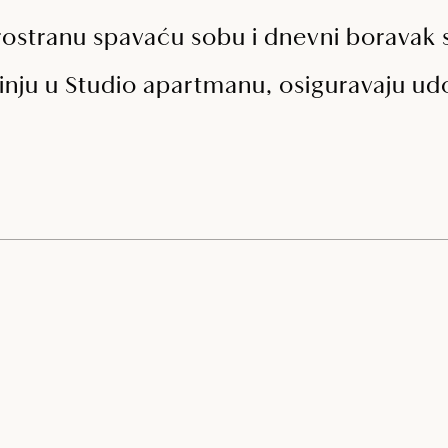
z prostranu spavaću sobu i dnevni borava
nju u Studio apartmanu, osiguravaju udo