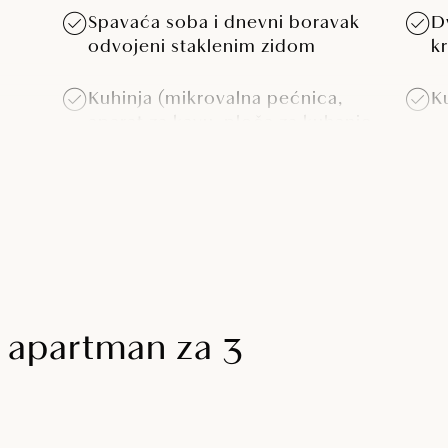
Spavaća soba i dnevni boravak
D
odvojeni staklenim zidom
k
Kuhinja (mikrovalna pećnica,
K
aparat za kavu, ploča za kuhanje,
hladnjak)
Klima-uređaj
L
Sef
T
 apartman za 3