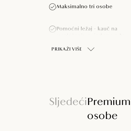
Maksimalno tri osobe
Pomoćni ležaj - kauč na
razvlačenje za jednu osobu
PRIKAŽI VIŠE
Sušilo za kosu
Telefon
Sljedeći
Premium
osobe