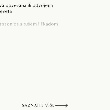
va povezana ili odvojena
reveta
upaonica s tušem ili kadom
CD SAT TV
erasa
SAZNAJTE VIŠE