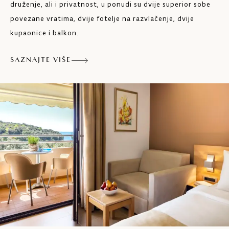
druženje, ali i privatnost, u ponudi su dvije superior sobe
Sušilo za kosu
povezane vratima, dvije fotelje na razvlačenje, dvije
Balkon
kupaonice i balkon.
Max. 2 odrasle osobe i 2 djece do 11 godina
SAZNAJTE VIŠE