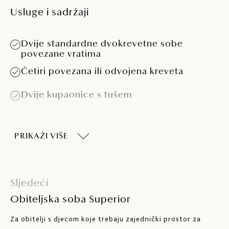
Usluge i sadržaji
Dvije standardne dvokrevetne sobe
povezane vratima
Četiri povezana ili odvojena kreveta
Dvije kupaonice s tušem
Klima-uređaj
PRIKAŽI VIŠE
Telefon
Sef
Sljedeći
Hladnjak
Obiteljska soba Superior
SAT TV
Za obitelji s djecom koje trebaju zajednički prostor za