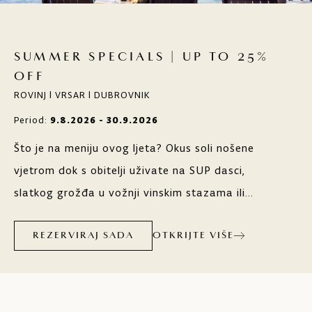
SUMMER SPECIALS | UP TO 25%
OFF
ROVINJ | VRSAR | DUBROVNIK
Period:
9.8.2026 - 30.9.2026
Što je na meniju ovog ljeta? Okus soli nošene
vjetrom dok s obitelji uživate na SUP dasci,
slatkog grožđa u vožnji vinskim stazama ili
svježih sastojaka lokalnih delicija u vrhunskim
OTKRIJTE VIŠE
restoranima? Za čim god imali teka, Maistra
REZERVIRAJ SADA
hoteli, resorti i kampovi rado će vam to poslužiti.