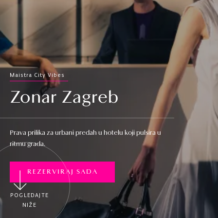
Maistra City Vibes
Zonar Zagreb
Prava prilika za urbani predah u hotelu koji pulsira u
ritmu grada.
REZERVIRAJ SADA
POGLEDAJTE
NIŽE