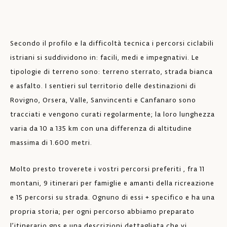
Secondo il profilo e la difficoltà tecnica i percorsi ciclabili
istriani si suddividono in: facili, medi e impegnativi. Le
tipologie di terreno sono: terreno sterrato, strada bianca
e asfalto. I sentieri sul territorio delle destinazioni di
Rovigno, Orsera, Valle, Sanvincenti e Canfanaro sono
tracciati e vengono curati regolarmente; la loro lunghezza
varia da 10 a 135 km con una differenza di altitudine
massima di 1.600 metri.
Molto presto troverete i vostri percorsi preferiti , fra 11
montani, 9 itinerari per famiglie e amanti della ricreazione
e 15 percorsi su strada. Ognuno di essi + specifico e ha una
propria storia; per ogni percorso abbiamo preparato
l’itinerario gps e una descrizioni dettagliata che vi