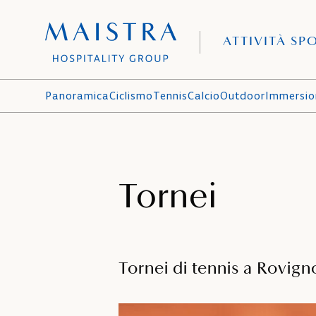
ATTIVITÀ SP
Panoramica
Ciclismo
Tennis
Calcio
Outdoor
Immersio
Tornei
Tornei di tennis a Rovign