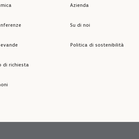
amica
Azienda
onferenze
Su di noi
 bevande
Politica di sostenibilità
 di richiesta
oni